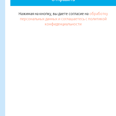
Нажимая на кнопку, вы даете согласие на
обработку
персональных данных и соглашаетесь c политикой
конфиденциальности
Ногтевой сервис
Аппаратный маникюр, комбинированный маникюр,
педикюр, мужской маникюр, покрытие гель-лак,
дизайн
Подробнее
Записаться онлайн