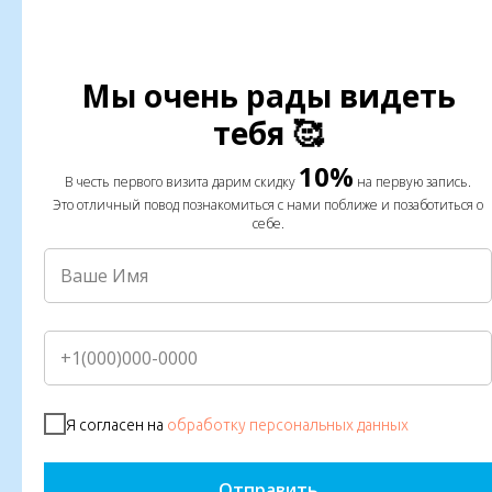
Мы очень рады видеть
Перманентный макияж
тебя 🥰
это отличный способ подчеркнуть свою
10%
естественную красоту и выглядеть безупречно
В честь первого визита дарим скидку
на первую запись.
каждый день!
Это отличный повод познакомиться с нами поближе и позаботиться о
себе.
Записаться онлайн
Я согласен на
обработку персональных данных
Отправить